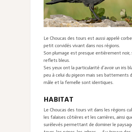
Le Choucas des tours est aussi appelé corbea
petit corvidés vivant dans nos régions.
Son plumage est presque entièrement noir, s
reflets bleus.
Ses yeux ont la particularité d’avoir un iris 
peu à celui du pigeon mais ses battements d’
mâle et la femelle sont identiques.
HABITAT
Le Choucas des tours vit dans les régions cult
les falaises côtières et les carrières, ainsi qu
surélevés permettant de dominer le paysage c
tours, les ruines, les arbres, … il y trouve d