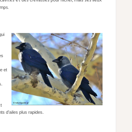
amps.
qui
es
e et
s.
t
ts d’ailes plus rapides.