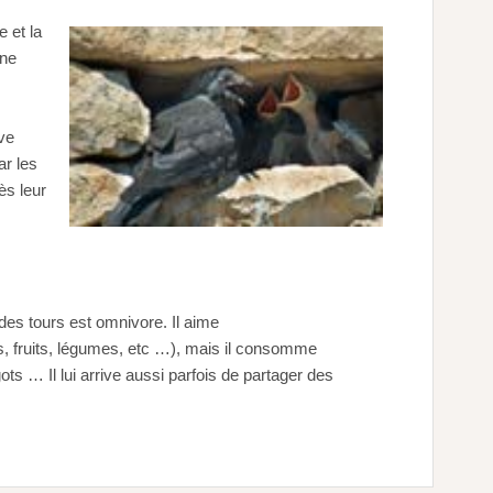
 et la
une
uve
ar les
ès leur
es tours est omnivore. Il aime
es, fruits, légumes, etc …), mais il consomme
s … Il lui arrive aussi parfois de partager des