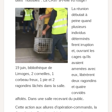
dites ‘’nuisibles’’. La CR87 a-t-elle vu rouge?
La réunion
débutait à
peine quand
plusieurs
individus
déterminés
firent irruption
et, ouvrant les
cages qu’ils
avaient
19 juin, bibliothèque de
amenées avec
Limoges, 2 corneilles, 1
eux, libérèrent
corbeau freux, 1 pie et 2
deux ragondins
ragondins lâchés dans la salle.
et quatre
corvidés
affolés. Dans une salle recevant du public.
Cette action aux allures d’opération-commando, la