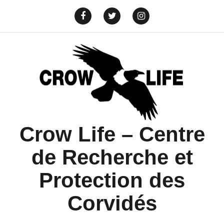
Aller
au
Yelp
info@crowlife.org
Facebook
Twitter
Instagram
contenu
Crow Life – Centre
de Recherche et
Protection des
Corvidés