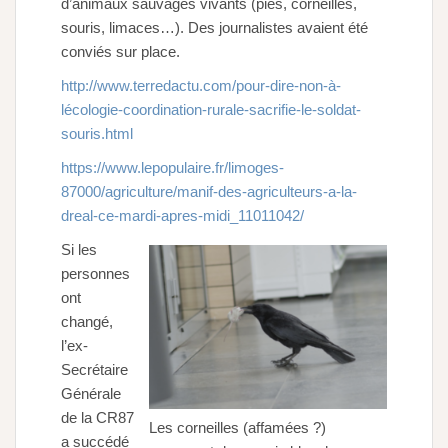
d’animaux sauvages vivants (pies, corneilles,
souris, limaces…). Des journalistes avaient été
conviés sur place.
http://www.terredactu.com/pour-dire-non-à-
lécologie-coordination-rurale-sacrifie-le-soldat-
souris.html
https://www.lepopulaire.fr/limoges-
87000/agriculture/manif-des-agriculteurs-a-la-
dreal-ce-mardi-apres-midi_11011042/
Si les
personnes
ont
changé,
l’ex-
Secrétaire
Générale
de la CR87
Les corneilles (affamées ?)
a succédé