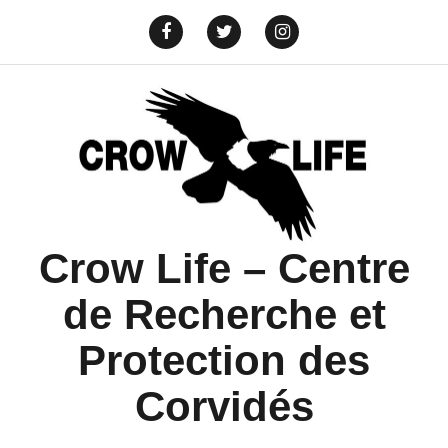
Aller
au
Yelp
info@crowlife.org
Facebook
Twitter
Instagram
contenu
Crow Life – Centre
de Recherche et
Protection des
Corvidés