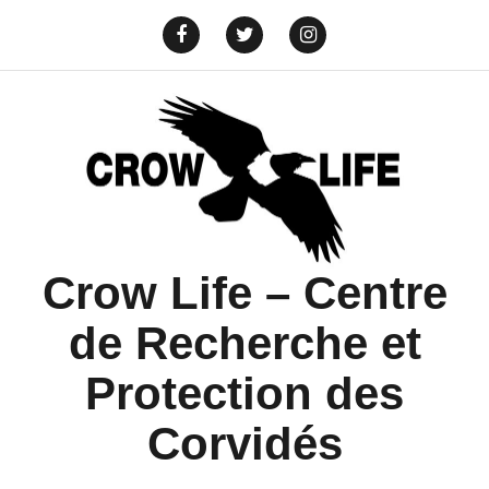
Aller
au
Yelp
info@crowlife.org
Facebook
Twitter
Instagram
contenu
Crow Life – Centre
de Recherche et
Protection des
Corvidés