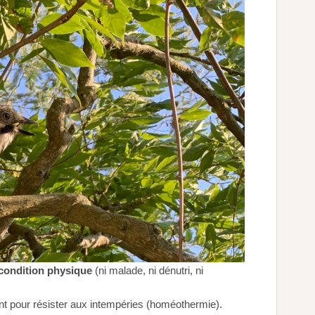
 condition physique
(ni malade, ni dénutri, ni
t pour résister aux intempéries (homéothermie).